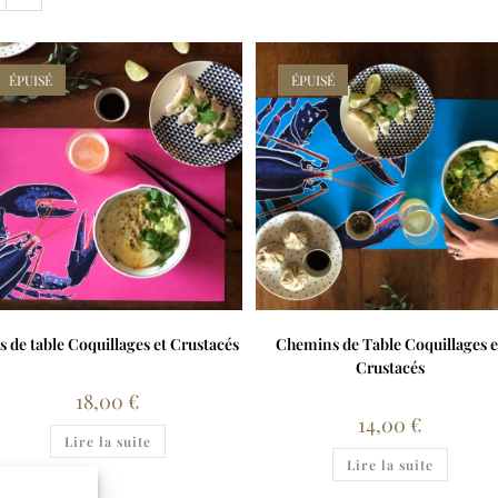
ÉPUISÉ
ÉPUISÉ
s de table Coquillages et Crustacés
Chemins de Table Coquillages e
Crustacés
18,00
€
14,00
€
Lire la suite
Lire la suite