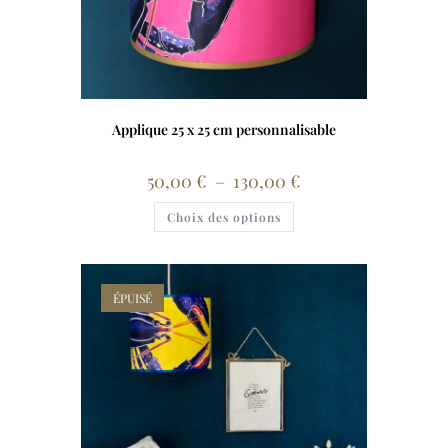
Applique 25 x 25 cm personnalisable
50,00
€
–
130,00
€
Choix des options
ÉPUISÉ