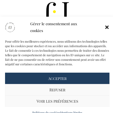
Gérer le consentement aux
cookies
CONTACT
A PROPOS
Pour offrir les meilleures expériences, nous utilisons des technologies telles
que les cookies pour stocker et/ou accéder aux informations des appareils.
MON COMPTE
Le fait de consentir à ces technologies nous permettra de traiter des données
telles que le comportement de navigation ou les ID uniques sur ce site. Le
fait de ne pas consentir ou de retirer son consentement peut avoir un effet
négatif sur certaines caractéristiques et fonctions.
© Flamant Jaune 2025 - Tous droits réservés -
Mentions légales
-
CGV
Accepter
Refuser
Voir les préférences
Politique de cookies
Mentions légales