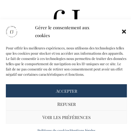
Gérer le consentement aux
cookies
CONTACT
Pour offrir les meilleures expériences, nous utilisons des technologies telles
que les cookies pour stocker et/ou accéder aux informations des appareils.
A PROPOS
Le fait de consentir à ces technologies nous permettra de traiter des données
MON COMPTE
telles que le comportement de navigation ou les ID uniques sur ce site. Le
fait de ne pas consentir ou de retirer son consentement peut avoir un effet
négatif sur certaines caractéristiques et fonctions.
© Flamant Jaune 2025 - Tous droits réservés -
Mentions légales
-
CGV
Accepter
Refuser
Voir les préférences
Politique de cookies
Mentions légales