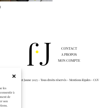
U
CONTACT
A PROPOS
MON COMPTE
© Flamant Jaune 2025 - Tous droits réservés -
Mentions légales
-
CGV
ue les
 consentir à
ement de
rer son
tions.