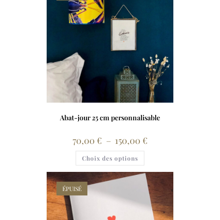
Abat-jour 25 cm personnalisable
70,00
€
–
150,00
€
Choix des options
ÉPUISÉ