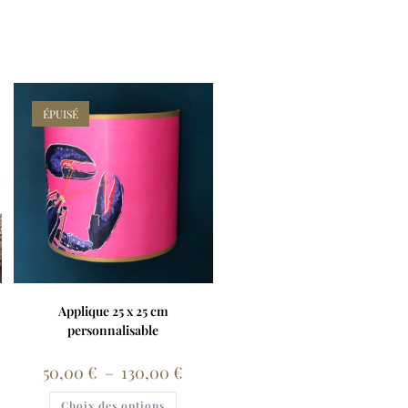
ÉPUISÉ
Applique 25 x 25 cm
personnalisable
50,00
€
–
130,00
€
Choix des options