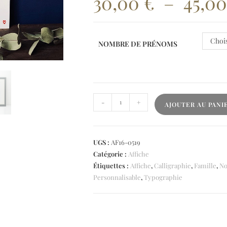
30,00
€
–
45,0
Chois
NOMBRE DE PRÉNOMS
-
+
AJOUTER AU PANI
UGS :
AF16-0519
Catégorie :
Affiche
Étiquettes :
Affiche
,
Calligraphie
,
Famille
,
No
Personnalisable
,
Typographie