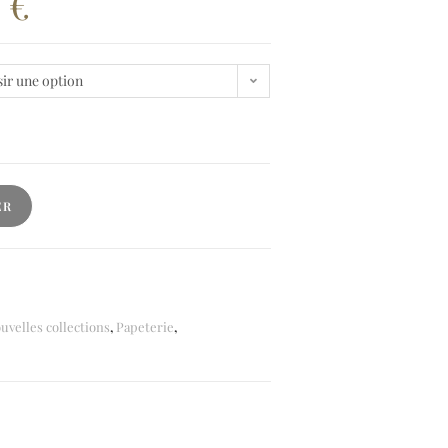
0
€
ir une option
ER
uvelles collections
,
Papeterie
,