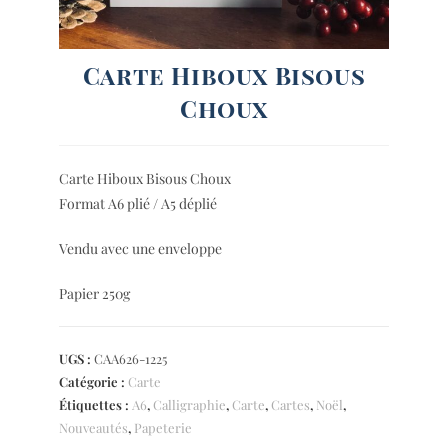
Carte Hiboux Bisous
Choux
Carte Hiboux Bisous Choux
Format A6 plié / A5 déplié
Vendu avec une enveloppe
Papier 250g
UGS :
CAA626-1225
Catégorie :
Carte
Étiquettes :
A6
,
Calligraphie
,
Carte
,
Cartes
,
Noël
,
Nouveautés
,
Papeterie